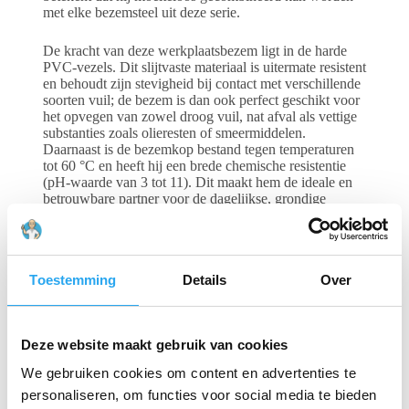
met elke bezemsteel uit deze serie.
De kracht van deze werkplaatsbezem ligt in de harde
PVC-vezels. Dit slijtvaste materiaal is uitermate resistent
en behoudt zijn stevigheid bij contact met verschillende
soorten vuil; de bezem is dan ook perfect geschikt voor
het opvegen van zowel droog vuil, nat afval als vettige
substanties zoals olieresten of smeermiddelen.
Daarnaast is de bezemkop bestand tegen temperaturen
tot 60 °C en heeft hij een brede chemische resistentie
(pH-waarde van 3 tot 11). Dit maakt hem de ideale en
betrouwbare partner voor de dagelijkse, grondige
reiniging van ruwe en zwaar vervuilde vloeren.
Technische specificaties (Bulletpoints)
Brede, harde
houten Vikan werkplaatsbezem uit de Transport-serie
Toestemming
Details
Over
met stevige PVC-haren. Ontworpen voor maximale
effectiviteit bij hardnekkig droog, nat en olieachtig vuil
op grote vloeroppervlakken.
Deze website maakt gebruik van cookies
We gebruiken cookies om content en advertenties te
Gerelateerde producten
personaliseren, om functies voor social media te bieden