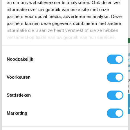
en om ons websiteverkeer te analyseren. Ook delen we
informatie over uw gebruik van onze site met onze
partners voor social media, adverteren en analyse. Deze
partners kunnen deze gegevens combineren met andere
informatie die u aan ze heeft verstrekt of die ze hebben
verzameld op basis van uw gebruik van hun services.
T
Vikan Hygiene
Vi
Noodzakelijk
Padhouder
Sh
o
Steelmodel
ra
e
35
s
€
32,25
incl.
Voorkeuren
€
2
t
BTW
€
26,65
excl. BTW
B
e
€
1
m
Statistieken
Toevoegen
aan
m
winkelwagen
i
Marketing
n
g
s