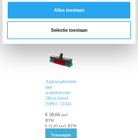
s
Alles toestaan
e
l
e
Selectie toestaan
c
t
i
e
Autowasborstel
met
watertoevoer
28cm breed
(SPEC 1104)
€
38,66
incl.
BTW
€
31,95
excl. BTW
Toevoegen