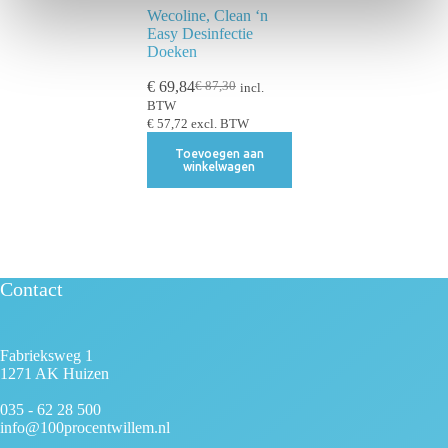
Wecoline, Clean ‘n
i
Easy Desinfectie
e
Doeken
€
69,84
€
87,30
incl.
BTW
€
57,72
excl. BTW
Toevoegen aan
winkelwagen
Contact
Fabrieksweg 1
1271 AK Huizen
035 - 62 28 500
info@100procentwillem.nl