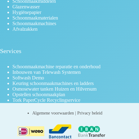
Schoonmaakmiddelen
Glazenwasser
Hygiënepapier
Schoonmaakmaterialen
Schoonmaakmachines
Afvalzakken
Services
Schoonmaakmachine reparatie en onderhoud
Inbouwen van Telewash Systemen
Softwash Demo
Keuring schoonmaakmachines en ladders
Osmosewater tanken Huizen en Hilversum
Opstellen schoonmaakplan
Tork PaperCycle Recyclingservice
Algemene voorwaarden
|
Privacy beleid