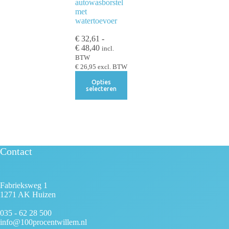
autowasborstel
met
watertoevoer
€
32,61
-
€
48,40
incl.
BTW
€
26,95
excl. BTW
Opties
selecteren
Contact
Fabrieksweg 1
1271 AK Huizen
035 - 62 28 500
info@100procentwillem.nl