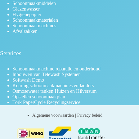
Schoonmaakmiddelen
Glazenwasser
Hygiënepapier
Schoonmaakmaterialen
Schoonmaakmachines
Afvalzakken
Services
Schoonmaakmachine reparatie en onderhoud
Inbouwen van Telewash Systemen
Softwash Demo
Keuring schoonmaakmachines en ladders
Osmosewater tanken Huizen en Hilversum
Opstellen schoonmaakplan
Tork PaperCycle Recyclingservice
Algemene voorwaarden
|
Privacy beleid