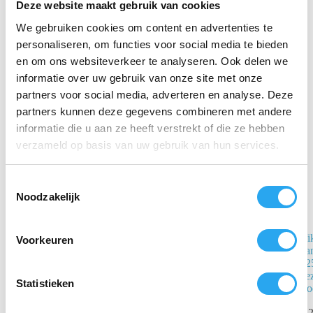
Deze website maakt gebruik van cookies
verwijderen van vuil en vet op gladde oppervlakken,
zoals PVC muren en rvs. Te bestellen per pak à 10
We gebruiken cookies om content en advertenties te
stuks.
personaliseren, om functies voor social media te bieden
en om ons websiteverkeer te analyseren. Ook delen we
informatie over uw gebruik van onze site met onze
Gerelateerde producten
partners voor social media, adverteren en analyse. Deze
partners kunnen deze gegevens combineren met andere
informatie die u aan ze heeft verstrekt of die ze hebben
verzameld op basis van uw gebruik van hun services.
T
Noodzakelijk
o
e
s
Vikan Transport
Vi
Voorkeuren
t
Wipe-n-Shine
ha
45cm
32
e
vez
m
Statistieken
€
30,79
st
incl.
m
BTW
€
2